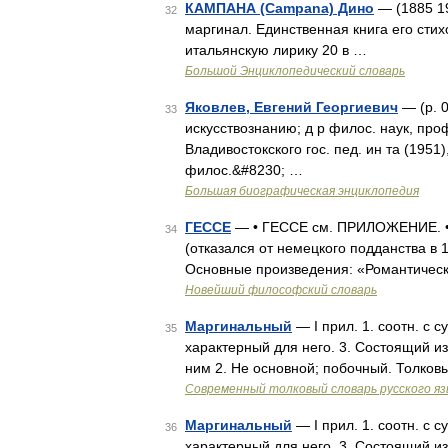
КАМПАНА (Campana) Дино
— (1885 19
32
маргинал. Единственная книга его сти
итальянскую лирику 20 в …
Большой Энциклопедический словарь
Яковлев, Евгений Георгиевич
— (р. 0
33
искусствознанию; д р филос. наук, проф
Владивостокского гос. пед. ин та (1951
филос.&#8230; …
Большая биографическая энциклопедия
ГЕССЕ
— • ГЕССЕ см. ПРИЛОЖЕНИЕ. • 
34
(отказался от немецкого подданства в 
Основные произведения: «Романтически
Новейший философский словарь
Маргинальный
— I прил. 1. соотн. с 
35
характерный для него. 3. Состоящий из 
ним 2. Не основной; побочный. Толков
Современный толковый словарь русского я
Маргинальный
— I прил. 1. соотн. с 
36
характерный для него. 3. Состоящий из 