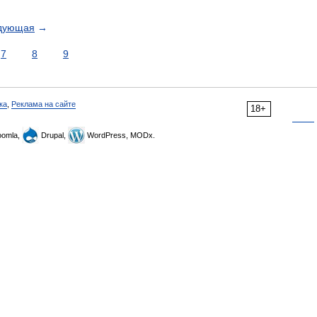
дующая
→
7
8
9
ка
,
Реклама на сайте
18+
omla,
Drupal,
WordPress, MODx.