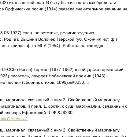
32) итальянский поэт. В быту был известен как бродяга и
хов Орфические песни (1914) оказала значительное влияние на
8.05.1927) спец. по эстетике, религиоведению,
. Род. в г. Вышний Волочек Тверской губ. Окончил ист. ф т
), асп. филос. ф та МГУ (1954). Работал на кафедре
ГЕССЕ (Hesse) Герман (1877 1962) швейцарско германский
1923) писатель, лауреат Нобелевской премии (1946).
е песни» (сборник стихов, 1899),&#8230; …
сущ. маргинал, связанный с ним 2. Свойственный маргиналу,
маргиналов. II прил. 1. соотн. с сущ. маргиналии, связанный с
ый словарь Ефремовой. Т. Ф.&#8230; …
зыка Ефремовой
сущ. маргинал, связанный с ним 2. Свойственный маргиналу,
маргиналов. II прил. 1. соотн. с сущ. маргиналии, связанный с