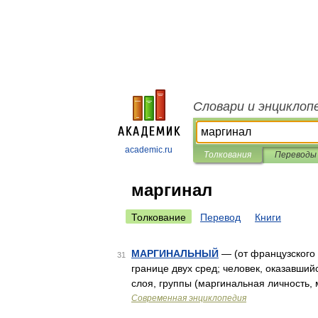
Словари и энциклоп
academic.ru
Толкования
Переводы
маргинал
Толкование
Перевод
Книги
МАРГИНАЛЬНЫЙ
— (от французского 
31
границе двух сред; человек, оказавши
слоя, группы (маргинальная личность,
Современная энциклопедия