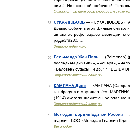
ним 2. Не основной; побочный. Толков
Современный толковый словарь русского я
СУКА-ЛЮБОВЬ
— «СУКА ЛЮБОВЬ» (Amor
37
Драма. Собаки в этом фильме символи
автокатастрофе: зарабатывающий на с
ради&#8230; …
Энциклопедия кино
Бельмондо Жан Поль
— (Belmondo) (
38
последнем дыхании», «Чочара», «Чело
«Баловень судьбы» и др. * * * БЕЛЬ
Энциклопедический словарь
КАМПАНА Дино
— КАМПАНА (Campana) 
39
как бродяга и маргинал. (см. МАРГИН
(1914) оказала значительное влияние 
Энциклопедический словарь
Молодая гвардия Единой России
— У
40
гвардия. ВОО «Молодая Гвардия Един
Википедия