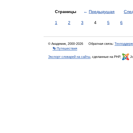
Страницы
←
Предыдущая
Сле
1
2
3
4
5
6
© Академик, 2000-2026
Обратная связь:
Техподдерж
👣 Путешествия
Экспорт словарей на сайты
, сделанные на PHP,
Jo