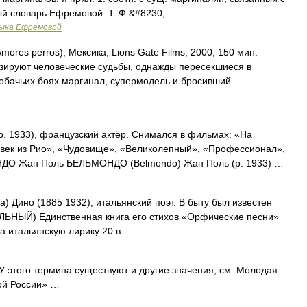
ый словарь Ефремовой. Т. Ф.&#8230; …
зыка Ефремовой
es perros), Мексика, Lions Gate Films, 2000, 150 мин.
зируют человеческие судьбы, однажды пересекшиеся в
обачьих боях маргинал, супермодель и бросивший
р. 1933), французский актёр. Снимался в фильмах: «На
век из Рио», «Чудовище», «Великолепный», «Профессионал»,
МОНДО Жан Поль БЕЛЬМОНДО (Belmondo) Жан Поль (р. 1933) …
Дино (1885 1932), итальянский поэт. В быту был известен
АЛЬНЫЙ) Единственная книга его стихов «Орфические песни»
на итальянскую лирику 20 в …
 этого термина существуют и другие значения, см. Молодая
ой России» …