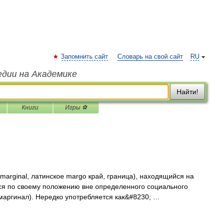
Запомнить сайт
Словарь на свой сайт
RU
едии на Академике
Найти!
Книги
Игры ⚽
marginal, латинское margo край, граница), находящийся на
йся по своему положению вне определенного социального
 маргинал). Нередко употребляется как&#8230; …